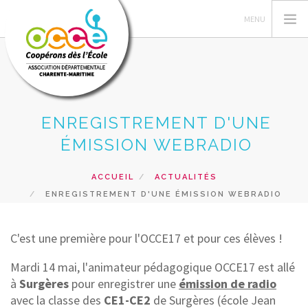
ENREGISTREMENT D'UNE
L'OCCE, C'EST QUOI ?
ÉMISSION WEBRADIO
GÉRER SA COOPERATIVE
ASSURANCE
ACCUEIL
ACTUALITÉS
PRÊTS ET SERVICES
ENREGISTREMENT D'UNE ÉMISSION WEBRADIO
ACTIONS PÉDAGOGIQUES
FORMATIONS
C'est une première pour l'OCCE17 et pour ces élèves !
RECHERCHER
Mardi 14 mai, l'animateur pédagogique OCCE17 est allé
à
Surgères
pour enregistrer une
émission de radio
CONTACT
avec la classe des
CE1-CE2
de Surgères (école Jean